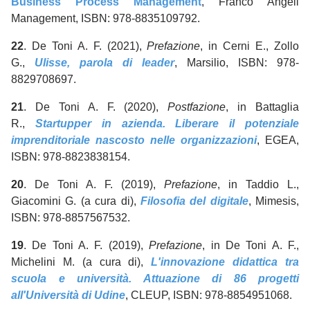
Business Process Management
, Franco Angeli
Management, ISBN: 978-8835109792.
22
. De Toni A. F. (2021),
Prefazione
, in Cerni E., Zollo
G.,
Ulisse, parola di leader
, Marsilio, ISBN: 978-
8829708697.
21
. De Toni A. F. (2020),
Postfazione
, in Battaglia
R.,
Startupper in azienda. Liberare il potenziale
imprenditoriale nascosto nelle organizzazioni
, EGEA,
ISBN: 978-8823838154.
20
. De Toni A. F. (2019),
Prefazione
, in Taddio L.,
Giacomini G. (a cura di),
Filosofia del digitale
, Mimesis,
ISBN: 978-8857567532.
19
. De Toni A. F. (2019),
Prefazione
, in De Toni A. F.,
Michelini M. (a cura di),
L'innovazione didattica tra
scuola e università. Attuazione di 86 progetti
all'Università di Udine
, CLEUP, ISBN: 978-8854951068.