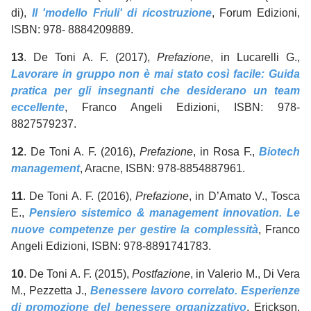
di),
Il 'modello Friuli' di ricostruzione
, Forum Edizioni,
ISBN: 978- 8884209889.
13
. De Toni A. F. (2017),
Prefazione
, in Lucarelli G.,
Lavorare in gruppo non è mai stato così facile: Guida
pratica per gli insegnanti che desiderano un team
eccellent
e
, Franco Angeli Edizioni, ISBN: 978-
8827579237.
12
. De Toni A. F. (2016),
Prefazione
, in Rosa F.,
Biotech
management
, Aracne, ISBN: 978-8854887961.
11
. De Toni A. F. (2016),
Prefazione
, in D’Amato V., Tosca
E.,
Pensiero sistemico & management innovation. Le
nuove competenze per gestire la complessità
, Franco
Angeli Edizioni, ISBN: 978-8891741783.
10
. De Toni A. F. (2015),
Postfazione
, in Valerio M., Di Vera
M., Pezzetta J.,
Benessere lavoro correlato. Esperienze
di promozione del benessere organizzativo
, Erickson,