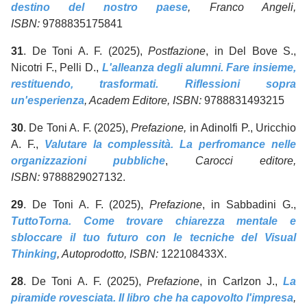
destino del nostro paese
, Franco Angeli,
ISBN:
9788835175841
31
. De Toni A. F. (2025),
Postfazione
, in Del Bove S.,
Nicotri F., Pelli D.,
L'alleanza degli alumni. Fare insieme,
restituendo, trasformati. Riflessioni sopra
un'esperienza
, Academ Editore, ISBN:
9788831493215
30
. De Toni A. F. (2025),
Prefazione,
in Adinolfi P., Uricchio
A. F.,
Valutare la complessità. La perfromance nelle
organizzazioni pubbliche
,
Carocci editore,
ISBN:
9788829027132.
29
. De Toni A. F. (2025),
Prefazione
, in Sabbadini G.,
TuttoTorna. Come trovare chiarezza mentale e
sbloccare il tuo futuro con le tecniche del Visual
Thinking
, Autoprodotto, ISBN:
122108433X.
28
. De Toni A. F. (2025),
Prefazione
, in Carlzon J.,
La
piramide rovesciata. Il libro che ha capovolto l'impresa
,