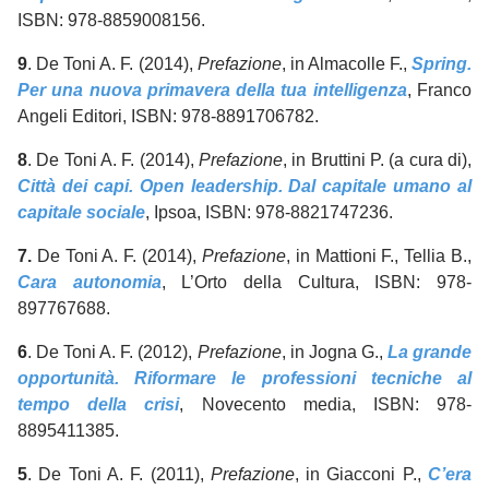
ISBN: 978-8859008156.
9
. De Toni A. F. (2014),
Prefazione
, in Almacolle F.,
Spring.
Per una nuova primavera della tua intelligenza
, Franco
Angeli Editori, ISBN: 978-8891706782.
8
. De Toni A. F. (2014),
Prefazione
, in Bruttini P. (a cura di),
Città dei capi. Open leadership. Dal capitale umano al
capitale sociale
, Ipsoa, ISBN: 978-8821747236.
7.
De Toni A. F. (2014),
Prefazione
, in Mattioni F., Tellia B.,
Cara autonomia
, L’Orto della Cultura, ISBN: 978-
897767688.
6
. De Toni A. F. (2012),
Prefazione
, in Jogna G.,
La grande
opportunità. Riformare le professioni tecniche al
tempo della crisi
, Novecento media, ISBN: 978-
8895411385.
5
. De Toni A. F. (2011),
Prefazione
, in Giacconi P.,
C’era