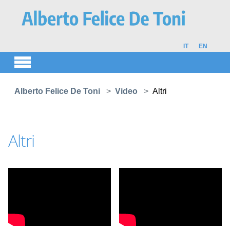
Skip to main content
IT
EN
You are here:
Alberto Felice De Toni
Video
Altri
Altri