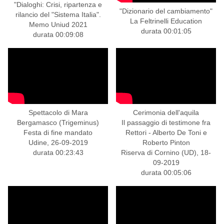
"Dialoghi: Crisi, ripartenza e
"Dizionario del cambiamento"
rilancio del "Sistema Italia".
La Feltrinelli Education
Memo Uniud 2021
durata 00:01:05
durata 00:09:08
Spettacolo di Mara
Cerimonia dell'aquila
Bergamasco (Trigeminus)
Il passaggio di testimone fra
Festa di fine mandato
Rettori - Alberto De Toni e
Udine, 26-09-2019
Roberto Pinton
durata 00:23:43
Riserva di Cornino (UD), 18-
09-2019
durata 00:05:06