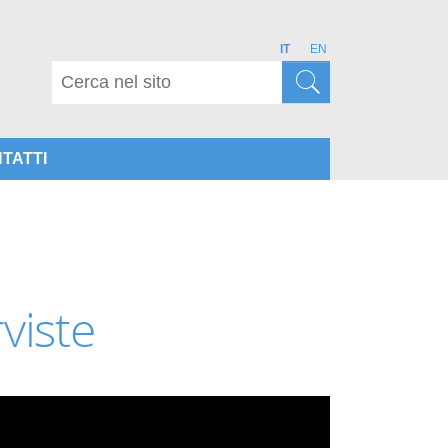
IT
EN
TATTI
rviste