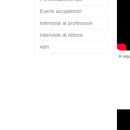
Eventi accademici
Interviste al professore
Interviste al rettore
Altri
In equ