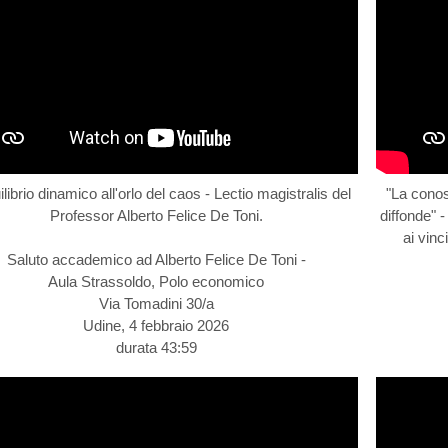
ilibrio dinamico all'orlo del caos - Lectio magistralis del
"La conos
Professor Alberto Felice De Toni.
diffonde" -
ai vinc
Saluto accademico ad Alberto Felice De Toni -
Aula Strassoldo, Polo economico
Via Tomadini 30/a
Udine, 4 febbraio 2026
durata 43:59