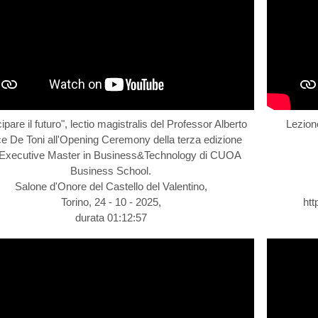
cipare il futuro", lectio magistralis del Professor Alberto
Lezione
ce De Toni all'Opening Ceremony della terza edizione
l'Executive Master in Business&Technology di CUOA
Business School.
Salone d'Onore del Castello del Valentino,
Torino, 24 - 10 - 2025,
htt
durata 01:12:57