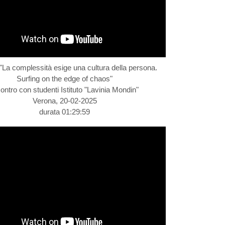
"La complessità esige una cultura della persona.
Surfing on the edge of chaos"
contro con studenti Istituto "Lavinia Mondin"
Verona, 20-02-2025
durata 01:29:59