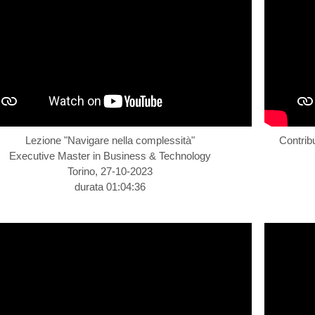
Lezione "Navigare nella complessità"
Contrib
Executive Master in Business & Technology
Torino, 27-10-2023
durata 01:04:36