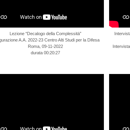
Lezione “Decalogo della Complessità”
Intervis
gurazione A.A. 2022-23 Centro Alti Studi per la Difesa
Roma, 09-11-2022
Intervist
durata 00:20:27