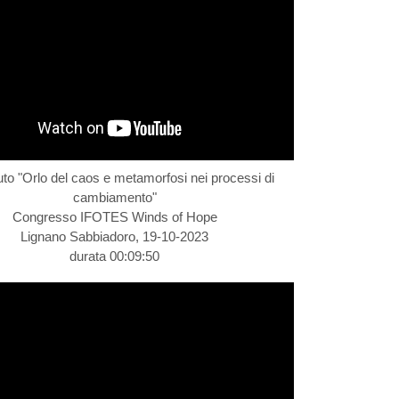
uto "Orlo del caos e metamorfosi nei processi di
cambiamento"
Congresso IFOTES Winds of Hope
Lignano Sabbiadoro, 19-10-2023
durata 00:09:50