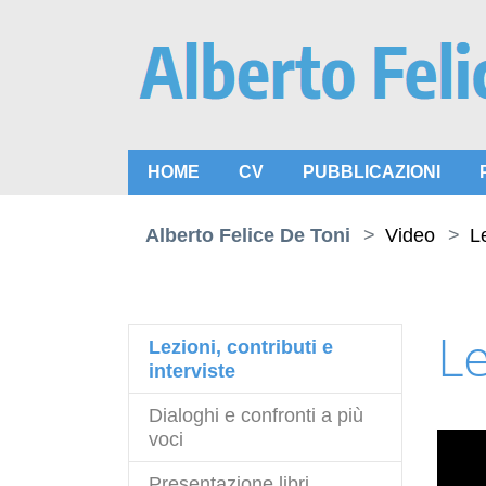
Skip to main content
HOME
CV
PUBBLICAZIONI
You are here:
Alberto Felice De Toni
Video
Le
Le
Lezioni, contributi e
(current)
interviste
Dialoghi e confronti a più
voci
Presentazione libri