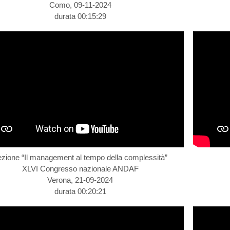
Como, 09-11-2024
durata 00:15:29
ezione “Il management al tempo della complessità”
XLVI Congresso nazionale ANDAF
Verona, 21-09-2024
durata 00:20:21