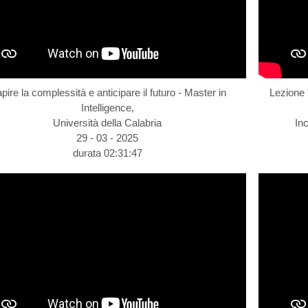
pire la complessità e anticipare il futuro - Master in
Lezione 
Intelligence,
Università della Calabria
In
29 - 03 - 2025
durata 02:31:47