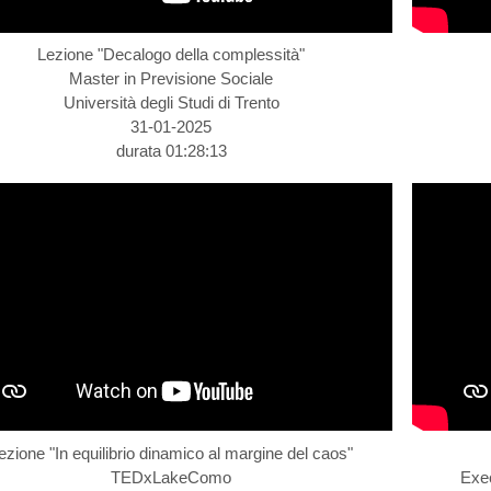
Lezione "Decalogo della complessità"
Master in Previsione Sociale
Università degli Studi di Trento
31-01-2025
durata 01:28:13
ezione "In equilibrio dinamico al margine del caos"
TEDxLakeComo
Exec