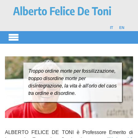
Skip to main content
IT
EN
Troppo ordine morte per fossilizzazione,
La Scuola e l’Università organizzano da
troppo disordine morte per
sempre le più grandi evasioni di massa
disintegrazione, la vita è all'orlo del caos
mai viste nella storia: quelle dalle
tra ordine e disordine.
gabbie dell’ignoranza.
ALBERTO FELICE DE TONI è Professore Emerito di