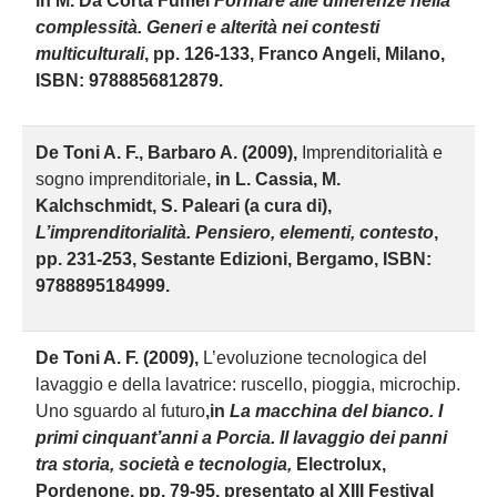
in M. Da Cortà Fumei
Formare alle differenze nella
complessità. Generi e alterità nei contesti
multiculturali
, pp. 126-133, Franco Angeli, Milano,
ISBN: 9788856812879.
D
e Toni A. F., Barbaro A. (2009),
Imprenditorialità e
sogno imprenditoriale
, in L. Cassia, M.
Kalchschmidt, S. Paleari (a cura di),
L’imprenditorialità. Pensiero, elementi, contesto
,
pp. 231-253, Sestante Edizioni, Bergamo, ISBN:
9788895184999.
D
e Toni A. F. (2009),
L’evoluzione tecnologica del
lavaggio e della lavatrice: ruscello, pioggia, microchip.
Uno sguardo al futuro
,
in
La macchina del bianco. I
primi cinquant’anni a Porcia. Il lavaggio dei panni
tra storia, società e tecnologia,
Electrolux,
Pordenone. pp. 79-95, presentato al XIII Festival