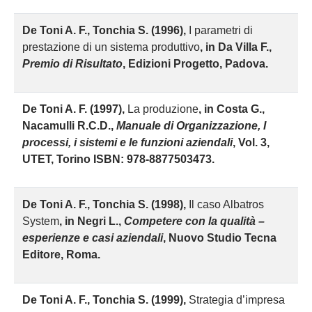
D
e Toni A. F., Tonchia S. (1996),
I parametri di
prestazione di un sistema produttivo
, in Da Villa F.,
Premio di Risultato
, Edizioni Progetto, Padova.
D
e Toni A. F. (1997),
La produzione
, in Costa G.,
Nacamulli R.C.D.,
Manuale di Organizzazione, I
processi, i sistemi e le funzioni aziendali
, Vol. 3,
UTET, Torino ISBN: 978-8877503473.
D
e Toni A. F., Tonchia S. (1998),
Il caso Albatros
System
, in Negri L.,
Competere con la qualità –
esperienze e casi aziendali
, Nuovo Studio Tecna
Editore, Roma.
D
e Toni A. F., Tonchia S. (1999),
Strategia d’impresa