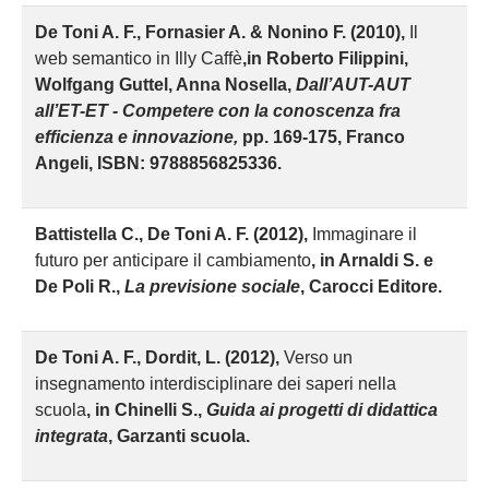
D
e Toni A. F., Fornasier A. & Nonino F. (2010),
Il
web semantico in Illy Caffè
,
in Roberto Filippini,
Wolfgang Guttel, Anna Nosella,
Dall’AUT-AUT
all’ET-ET - Competere con la conoscenza fra
efficienza e innovazione,
pp. 169-175, Franco
Angeli, ISBN: 9788856825336.
B
attistella C., De Toni A. F. (2012),
Immaginare il
futuro per anticipare il cambiamento
, in Arnaldi S. e
De Poli R.,
La previsione sociale
, Carocci Editore.
D
e Toni A. F., Dordit, L. (2012),
Verso un
insegnamento interdisciplinare dei saperi nella
scuola
, in Chinelli S.,
Guida ai progetti di didattica
integrata
, Garzanti scuola.