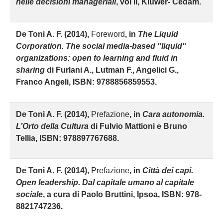
nelle decisioni manageriali
, vol II, Kluwer- Cedam.
De Toni A. F. (2014),
Foreword
, in
The Liquid
Corporation. The social media-based "liquid"
organizations: open to learning and fluid in
sharing
di Furlani A., Lutman F., Angelici G.,
Franco Angeli, ISBN: 9788856859553.
De Toni A. F. (2014),
Prefazione
, in
Cara autonomia.
L’Orto della Cultura
di Fulvio Mattioni e Bruno
Tellia, ISBN: 978897767688.
De Toni A. F. (2014),
Prefazione
, in
Città dei capi.
Open leadership. Dal capitale umano al capitale
sociale
, a cura di Paolo Bruttini, Ipsoa, ISBN: 978-
8821747236.