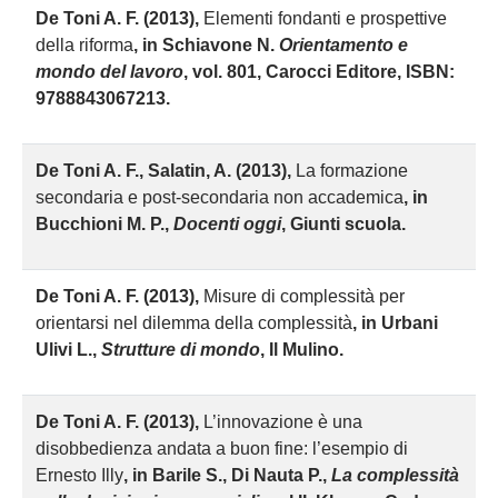
D
e Toni A. F. (2013),
Elementi fondanti e prospettive
della riforma
, in Schiavone N.
Orientamento e
mondo del lavoro
, vol. 801, Carocci Editore, ISBN:
9788843067213.
D
e Toni A. F., Salatin, A. (2013),
La formazione
secondaria e post-secondaria non accademica
, in
Bucchioni M. P.,
Docenti oggi
, Giunti scuola.
D
e Toni A. F. (2013),
Misure di complessità per
orientarsi nel dilemma della complessità
, in Urbani
Ulivi L.,
Strutture di mondo
, Il Mulino.
D
e Toni A. F. (2013),
L’innovazione è una
disobbedienza andata a buon fine: l’esempio di
Ernesto Illy
, in Barile S., Di Nauta P.,
La complessità