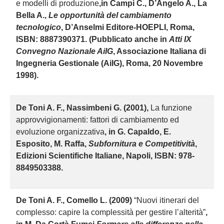
e modelli di produzione
,
in Campi C., D’Angelo A., La
Bella A.,
Le opportunità del cambiamento
tecnologico
, D’Anselmi Editore-HOEPLI, Roma,
ISBN: 8887390371. (Pubblicato anche in
Atti IX
Convegno Nazionale AiIG
, Associazione Italiana di
Ingegneria Gestionale (AiIG), Roma, 20 Novembre
1998).
D
e Toni A. F., Nassimbeni G. (2001),
La funzione
approvvigionamenti: fattori di cambiamento ed
evoluzione organizzativa
, in G. Capaldo, E.
Esposito, M. Raffa,
Subfornitura e Competitività
,
Edizioni Scientifiche Italiane, Napoli, ISBN: 978-
8849503388.
D
e Toni A. F., Comello L. (2009)
“Nuovi itinerari del
complesso: capire la complessità per gestire l’alterità”
,