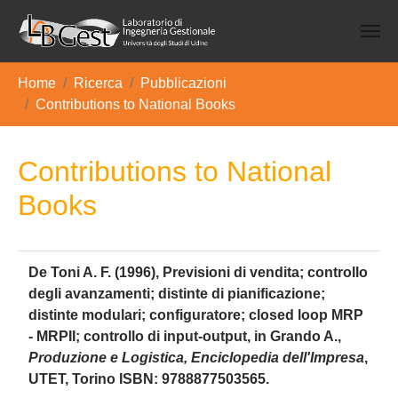
Skip to main content
You are here:
Home
Ricerca
Pubblicazioni
Contributions to National Books
Contributions to National
Books
D
e Toni A. F. (1996), Previsioni di vendita; controllo
degli avanzamenti; distinte di pianificazione;
distinte modulari; configuratore; closed loop MRP
- MRPII; controllo di input-output, in Grando A.,
Produzione e Logistica, Enciclopedia dell'Impresa
,
UTET, Torino ISBN: 9788877503565.